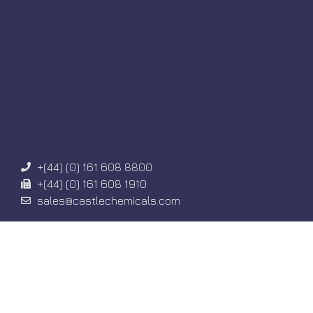
+(44) (0) 161 608 8800
+(44) (0) 161 608 1910
sales@castlechemicals.com
Castle Chemicals Ltd, Gateway-Haus, Styal Road,
Heald Green,
Großraum Manchester, M22 5WY, Großbritannien