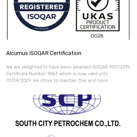
Alcumus ISOQAR Certification
We are delighted to have been awarded ISOQAR 9001:2015.
Certificate Number 1883 which is now valid until
01/04/2029. We strive to maintain this and more.